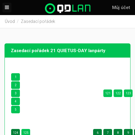
Můj účet
Úvod
Zasedací pořádek
Zasedací pořádek 21 QUIETUS-DAY lanpárty
1
2
3
121
122
123
4
5
124
125
6
7
8
9