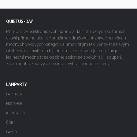
QUIETUS-DAY
Pomocí tzv. elektronických sportů a dalších různých kulturních
aktivit přímo na akci, se snažíme sdružovat příznivce her všech
možných věkových kategorií a umožnit jim tak, věnovat se svým
oblíbeným aktivitám a být přitom v kolektivu. Quietus Day je
jedinečná možnost se osobně setkat se spoluhráči i soupeři,
zažít mnoho zábavy a možnost vyhrát hodnotné ceny.
LANPÁRTY
PARTNEŘI
HISTORIE
KONTAKTY
ÚČET
PAYED