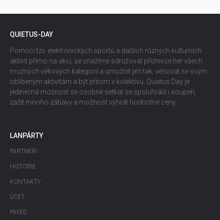
QUIETUS-DAY
Pomocí tzv. elektronických sportů a dalších různých kulturních
aktivit přímo na akci, se snažíme sdružovat příznivce her všech
možných věkových kategorií a umožnit jim tak, věnovat se svým
oblíbeným aktivitám a být přitom v kolektivu. Quietus Day je
jedinečná možnost se osobně setkat se spoluhráči i soupeři,
zažít mnoho zábavy a možnost vyhrát hodnotné ceny.
LANPÁRTY
PARTNEŘI
HISTORIE
KONTAKTY
ÚČET
PAYED