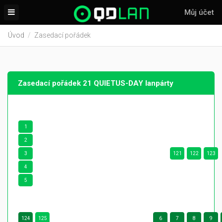
Můj účet
Úvod
Zasedací pořádek
Zasedací pořádek 21 QUIETUS-DAY lanpárty
1
2
3
121
122
123
4
5
124
125
6
7
8
9