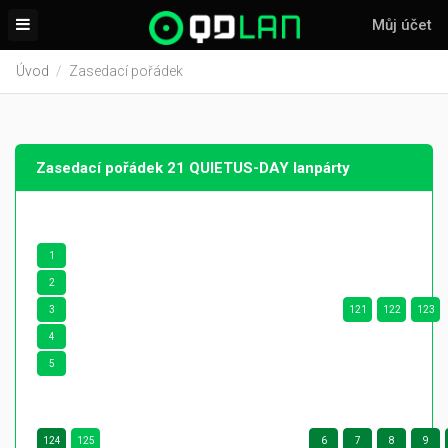
Můj účet
Úvod
Zasedací pořádek
Zasedací pořádek 21 QUIETUS-DAY lanpárty
1
2
3
121
122
123
4
5
124
125
6
7
8
9