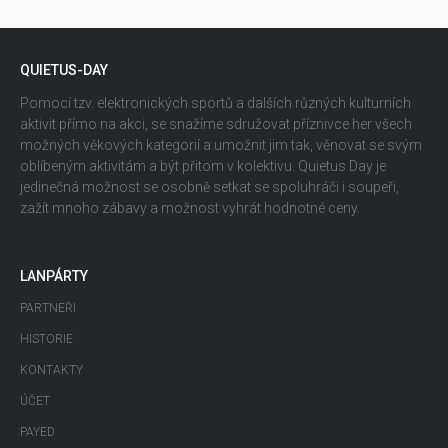
QUIETUS-DAY
Pomocí tzv. elektronických sportů a dalších různých kulturních
aktivit přímo na akci, se snažíme sdružovat příznivce her všech
možných věkových kategorií a umožnit jim tak, věnovat se svým
oblíbeným aktivitám a být přitom v kolektivu. Quietus Day je
jedinečná možnost se osobně setkat se spoluhráči i soupeři,
zažít mnoho zábavy a možnost vyhrát hodnotné ceny.
LANPÁRTY
PARTNEŘI
HISTORIE
KONTAKTY
ÚČET
PAYED