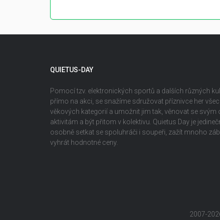
QUIETUS-DAY
Pomocí tzv. elektronických sportů a dalších různých kult
přímo na akci, se snažíme sdružovat příznivce her vš
věkových kategorií a umožnit jim tak, věnovat se svým
aktivitám a být přitom v kolektivu. Quietus Day je jedin
osobně setkat se spoluhráči i soupeři, zažít mnoho z
vyhrát hodnotné ceny.
2007-202