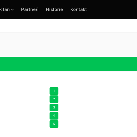
k lan
Partneři
Historie
Kontakt
1
2
3
4
5