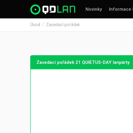
Novinky
Informace 
Úvod
Zasedací pořádek
Zasedací pořádek 21 QUIETUS-DAY lanpárty