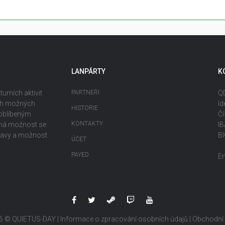
LANPÁRTY
K
urních aktivit
PARTNEŘI
QD
ech možných
Id
HISTORIE
 oblíbeným
Čí
KONTAKTY
ečná možnost se
I
ábavy a možnost
B
ÚČET
PAYED
E
6 © QUIETUS-DAY |
Informace o zpracování osobních údajů
|
Obchodní