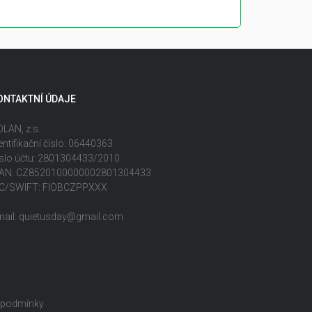
ONTAKTNÍ ÚDAJE
LAN, z.s.
entifikační číslo: 06440363
slo účtu: 2801304433/2010
BAN: CZ8520100000002801304433
IC/SWIFT: FIOBCZPPXXX
mail: quietusday@gmail.com
 podmínky