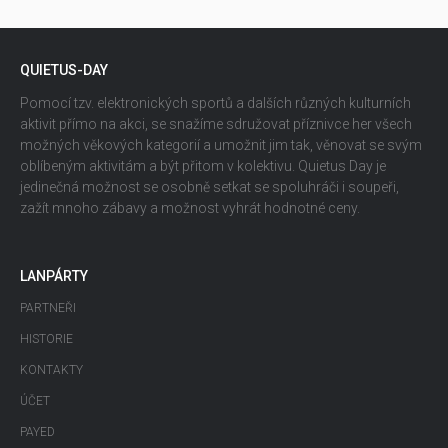
QUIETUS-DAY
Pomocí tzv. elektronických sportů a dalších různých kulturních
aktivit přímo na akci, se snažíme sdružovat příznivce her všech
možných věkových kategorií a umožnit jim tak, věnovat se svým
oblíbeným aktivitám a být přitom v kolektivu. Quietus Day je
jedinečná možnost se osobně setkat se spoluhráči i soupeři,
zažít mnoho zábavy a možnost vyhrát hodnotné ceny.
LANPÁRTY
PARTNEŘI
HISTORIE
KONTAKTY
ÚČET
PAYED