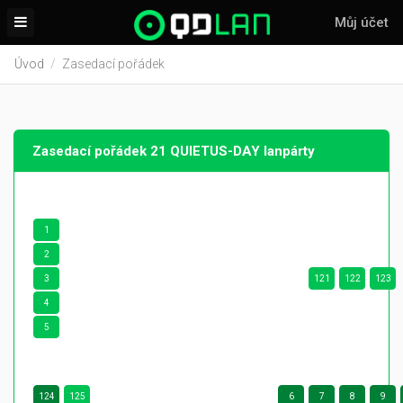
Můj účet
Úvod
Zasedací pořádek
Zasedací pořádek 21 QUIETUS-DAY lanpárty
1
2
3
121
122
123
4
5
124
125
6
7
8
9