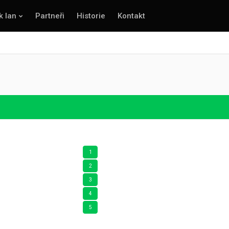
k lan
Partneři
Historie
Kontakt
1
2
3
4
5