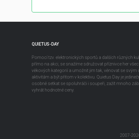
QUIETUS-DAY
Pomocí tzv. elektronických sportů a dalších různých kult
přímo na akci, se snažíme sdružovat příznivce her vš
věkových kategorií a umožnit jim tak, věnovat se svým
aktivitám a být přitom v kolektivu. Quietus Day je jedin
osobně setkat se spoluhráči i soupeři, zažít mnoho z
vyhrát hodnotné ceny.
2007-202