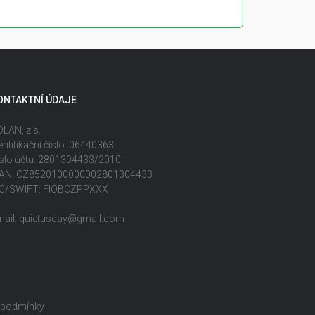
ONTAKTNÍ ÚDAJE
LAN, z.s.
entifikační číslo: 06440363
slo účtu: 2801304433/2010
BAN: CZ8520100000002801304433
IC/SWIFT: FIOBCZPPXXX
mail: quietusday@gmail.com
 podmínky