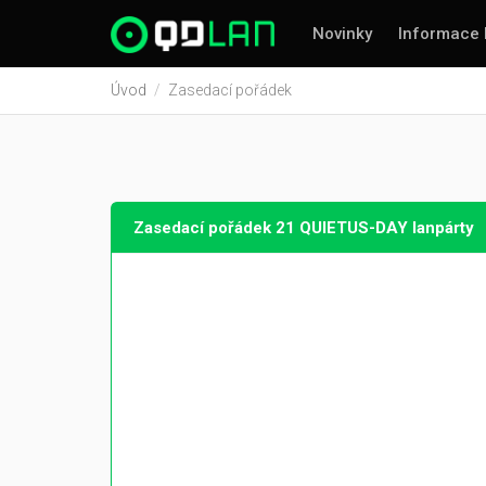
Novinky
Informace 
Úvod
Zasedací pořádek
Zasedací pořádek 21 QUIETUS-DAY lanpárty