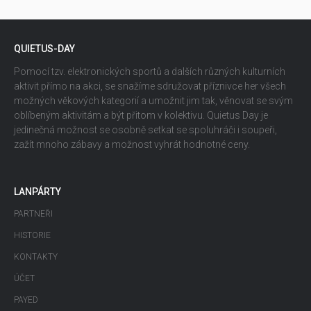
QUIETUS-DAY
Pomocí tzv. elektronických sportů a dalších různých kulturních
aktivit přímo na akci, se snažíme sdružovat příznivce her všech
možných věkových kategorií a umožnit jim tak, věnovat se svým
oblíbeným aktivitám a být přitom v kolektivu. Quietus Day je
jedinečná možnost se osobně setkat se spoluhráči i soupeři,
zažít mnoho zábavy a možnost vyhrát hodnotné ceny.
LANPÁRTY
PARTNEŘI
HISTORIE
KONTAKTY
ÚČET
PAYED