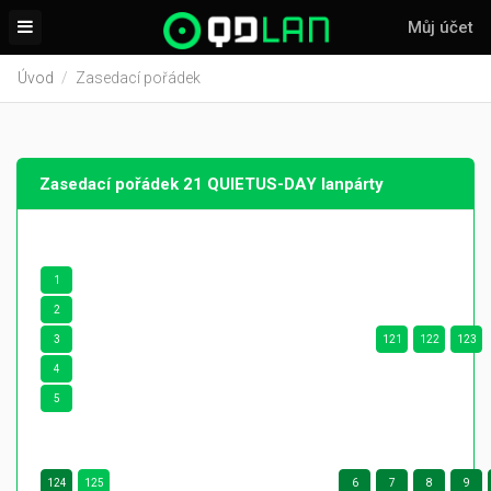
Můj účet
Úvod
Zasedací pořádek
Zasedací pořádek 21 QUIETUS-DAY lanpárty
1
2
3
121
122
123
4
5
124
125
6
7
8
9