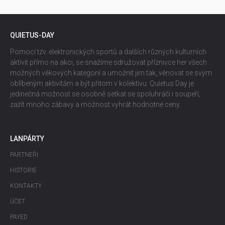
QUIETUS-DAY
Pomocí tzv. elektronických sportů a dalších různých kulturních
aktivit přímo na akci, se snažíme sdružovat příznivce her všech
možných věkových kategorií a umožnit jim tak, věnovat se svým
oblíbeným aktivitám a být přitom v kolektivu. Quietus Day je
jedinečná možnost se osobně setkat se spoluhráči i soupeři,
zažít mnoho zábavy a možnost vyhrát hodnotné ceny.
LANPÁRTY
PARTNEŘI
HISTORIE
KONTAKTY
ÚČET
PAYED