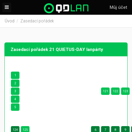
Můj účet
Úvod
Zasedací pořádek
Zasedací pořádek 21 QUIETUS-DAY lanpárty
1
2
3
121
122
123
4
5
124
125
6
7
8
9