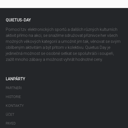
QUIETUS-DAY
Pomocí tzv. elektronických sportů a dalších různých kulturních
aktivit přímo na akci, se snažíme sdružovat příznivce her všech
možných věkových kategorií a umožnit jim tak, věnovat se svým
oblíbeným aktivitám a být přitom v kolektivu. Quietus Day je
jedinečná možnost se osobně setkat se spoluhráči i soupeři,
zažít mnoho zábavy a možnost vyhrát hodnotné ceny.
LANPÁRTY
PARTNEŘI
HISTORIE
KONTAKTY
ÚČET
PAYED