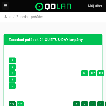
Můj účet
Úvod
Zasedací pořádek
Zasedací pořádek 21 QUIETUS-DAY lanpárty
1
2
3
121
122
123
4
5
124
125
6
7
8
9