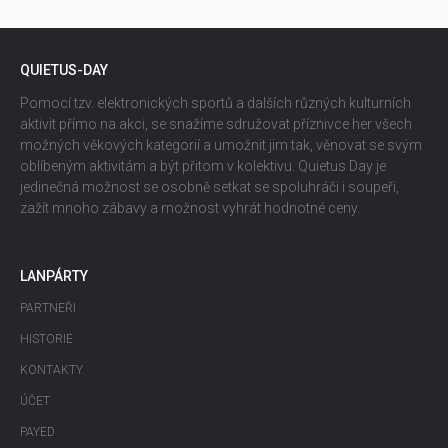
QUIETUS-DAY
Pomocí tzv. elektronických sportů a dalších různých kulturních
aktivit přímo na akci, se snažíme sdružovat příznivce her všech
možných věkových kategorií a umožnit jim tak, věnovat se svým
oblíbeným aktivitám a být přitom v kolektivu. Quietus Day je
jedinečná možnost se osobně setkat se spoluhráči i soupeři,
zažít mnoho zábavy a možnost vyhrát hodnotné ceny.
LANPÁRTY
PARTNEŘI
HISTORIE
KONTAKTY
ÚČET
PAYED