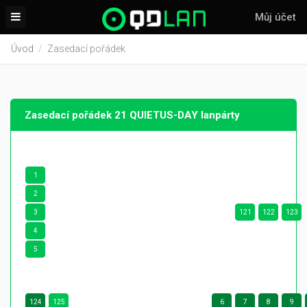
Můj účet
Úvod
Zasedací pořádek
Zasedací pořádek 21 QUIETUS-DAY lanpárty
1
2
3
121
122
123
4
5
124
125
6
7
8
9