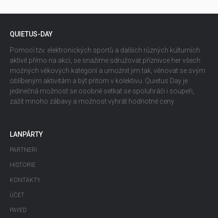
QUIETUS-DAY
Pomocí tzv. elektronických sportů a dalších různých kulturních
aktivit přímo na akci, se snažíme sdružovat příznivce her všech
možných věkových kategorií a umožnit jim tak, věnovat se svým
oblíbeným aktivitám a být přitom v kolektivu. Quietus Day je
jedinečná možnost se osobně setkat se spoluhráči i soupeři,
zažít mnoho zábavy a možnost vyhrát hodnotné ceny.
LANPÁRTY
PARTNEŘI
HISTORIE
KONTAKTY
ÚČET
PAYED