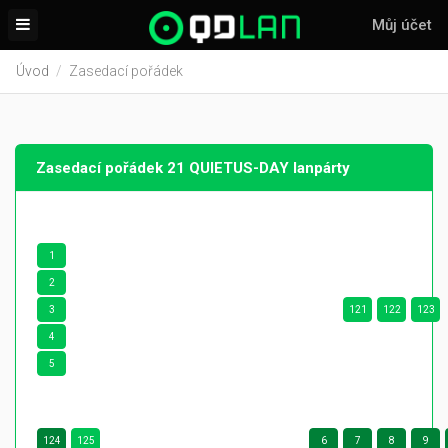
Můj účet
Úvod
Zasedací pořádek
Zasedací pořádek 21 QUIETUS-DAY lanpárty
1
2
3
121
122
123
4
5
124
125
6
7
8
9