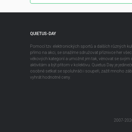
QUIETUS-DAY
Pomocí tzv. elektronických sportů a dalších různých kult
přímo na akci, se snažíme sdružovat příznivce her vš
věkových kategorií a umožnit jim tak, věnovat se svým
aktivitám a být přitom v kolektivu. Quietus Day je jedin
osobně setkat se spoluhráči i soupeři, zažít mnoho z
vyhrát hodnotné ceny.
2007-202