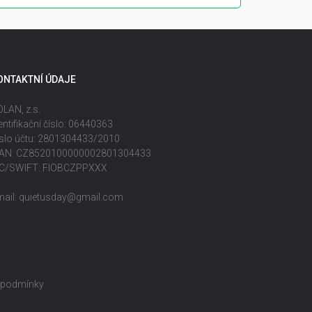
ONTAKTNÍ ÚDAJE
LAN, z.s.
entifikační číslo: 06440363
slo účtu: 2801304433/2010
BAN: CZ8520100000002801304433
IC/SWIFT: FIOBCZPPXXX
mail: quietusday@gmail.com
 podmínky