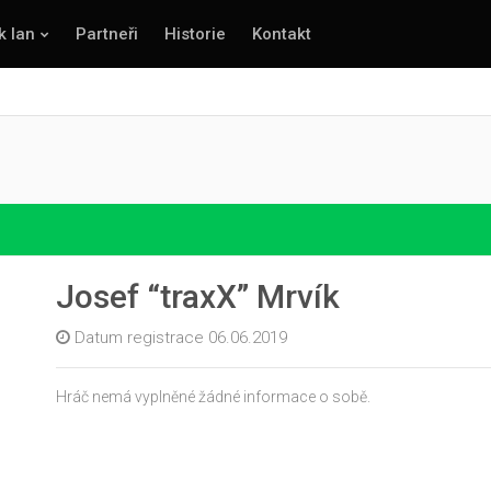
k lan
Partneři
Historie
Kontakt
Josef “traxX” Mrvík
Datum registrace 06.06.2019
Hráč nemá vyplněné žádné informace o sobě.