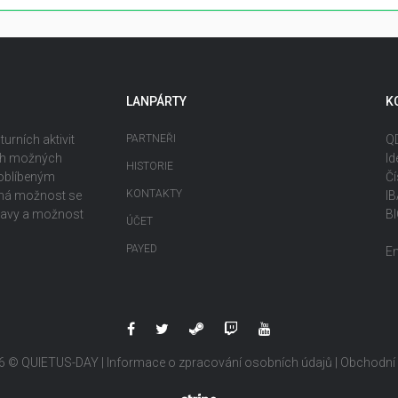
LANPÁRTY
K
urních aktivit
PARTNEŘI
QD
ech možných
Id
HISTORIE
 oblíbeným
Čí
KONTAKTY
ečná možnost se
I
ábavy a možnost
B
ÚČET
PAYED
E
6 © QUIETUS-DAY |
Informace o zpracování osobních údajů
|
Obchodní