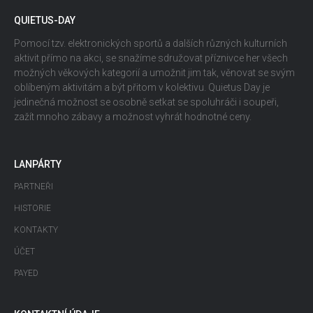
QUIETUS-DAY
Pomocí tzv. elektronických sportů a dalších různých kulturních
aktivit přímo na akci, se snažíme sdružovat příznivce her všech
možných věkových kategorií a umožnit jim tak, věnovat se svým
oblíbeným aktivitám a být přitom v kolektivu. Quietus Day je
jedinečná možnost se osobně setkat se spoluhráči i soupeři,
zažít mnoho zábavy a možnost vyhrát hodnotné ceny.
LANPÁRTY
PARTNEŘI
HISTORIE
KONTAKTY
ÚČET
PAYED