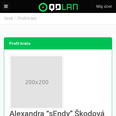
Můj účet
Úvod
Profil hráče
Profil hráče
Alexandra “sEndy” Škodová