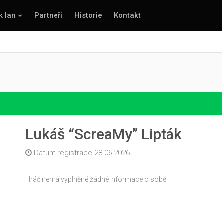
k lan
Partneři
Historie
Kontakt
Lukáš “ScreaMy” Lipták
Datum registrace 28.06.2026
Hráč nemá vyplněné žádné informace o sobě.