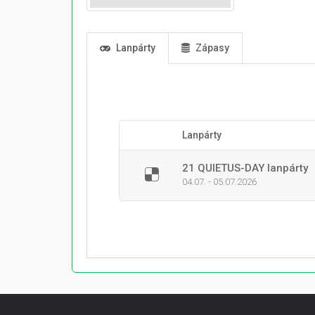
Lanpárty
Zápasy
Lanpárty
21 QUIETUS-DAY lanpárty
04.07. - 05.07.2026