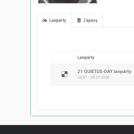
Lanpárty
Zápasy
Lanpárty
21 QUIETUS-DAY lanpárty
04.07. - 05.07.2026