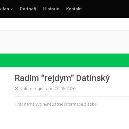
k lan
Partneři
Historie
Kontakt
Radim “rejdym” Datínský
Datum registrace 09.06.2026
Hráč nemá vyplněné žádné informace o sobě.