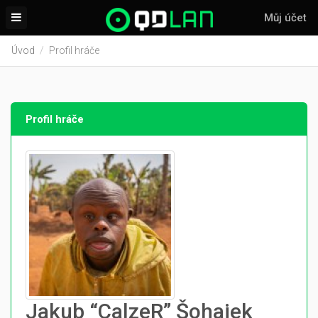
Můj účet
Úvod
Profil hráče
Profil hráče
Jakub “CalzeR” Šohajek