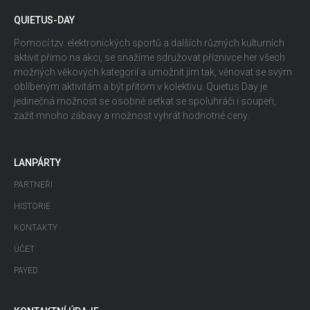
QUIETUS-DAY
Pomocí tzv. elektronických sportů a dalších různých kulturních
aktivit přímo na akci, se snažíme sdružovat příznivce her všech
možných věkových kategorií a umožnit jim tak, věnovat se svým
oblíbeným aktivitám a být přitom v kolektivu. Quietus Day je
jedinečná možnost se osobně setkat se spoluhráči i soupeři,
zažít mnoho zábavy a možnost vyhrát hodnotné ceny.
LANPÁRTY
PARTNEŘI
HISTORIE
KONTAKTY
ÚČET
PAYED