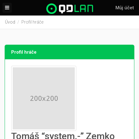
Můj účet
Úvod
Profil hráče
Profil hráče
Tomáš “system.-” Zemko