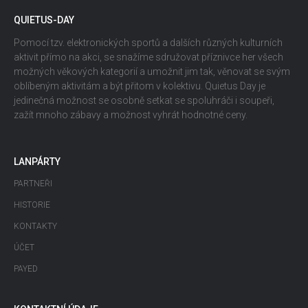
QUIETUS-DAY
Pomocí tzv. elektronických sportů a dalších různých kulturních
aktivit přímo na akci, se snažíme sdružovat příznivce her všech
možných věkových kategorií a umožnit jim tak, věnovat se svým
oblíbeným aktivitám a být přitom v kolektivu. Quietus Day je
jedinečná možnost se osobně setkat se spoluhráči i soupeři,
zažít mnoho zábavy a možnost vyhrát hodnotné ceny.
LANPÁRTY
PARTNEŘI
HISTORIE
KONTAKTY
ÚČET
PAYED