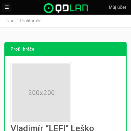
Můj účet
Úvod
Profil hráče
Profil hráče
Vladimír “LEFI” Leško