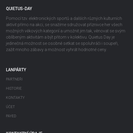
QUIETUS-DAY
Pomocí tzv. elektronických sportů a dalších různých kulturních
aktivit přímo na akci, se snažíme sdružovat příznivce her všech
možných věkových kategorií a umožnit jim tak, věnovat se svým
oblíbeným aktivitám a být přitom v kolektivu. Quietus Day je
jedinečná možnost se osobně setkat se spoluhráči i soupeři,
zažít mnoho zábavy a možnost vyhrát hodnotné ceny.
LANPÁRTY
PARTNEŘI
HISTORIE
KONTAKTY
ÚČET
PAYED