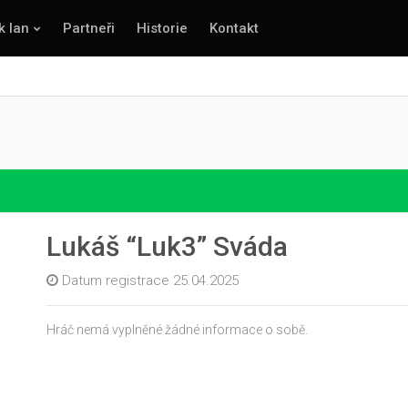
k lan
Partneři
Historie
Kontakt
Lukáš “Luk3” Sváda
Datum registrace 25.04.2025
Hráč nemá vyplněné žádné informace o sobě.