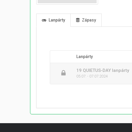
Lanpárty
Zápasy
Lanpárty
19 QUIETUS-DAY lanpárty
05.07. - 07.07.2024