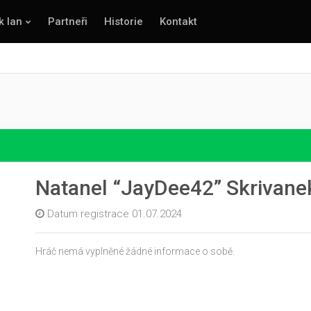
k lan
Partneři
Historie
Kontakt
Natanel “JayDee42” Skrivane
Datum registrace 01.07.2024
Hráč nemá vyplněné žádné informace o sobě.