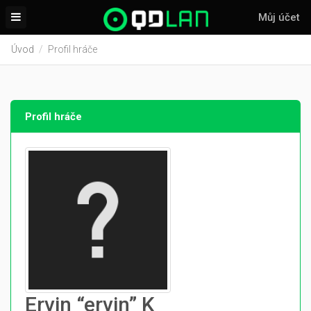
Můj účet
Úvod
Profil hráče
Profil hráče
Ervin “ervin” K