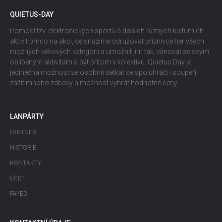
QUIETUS-DAY
Pomocí tzv. elektronických sportů a dalších různých kulturních
aktivit přímo na akci, se snažíme sdružovat příznivce her všech
možných věkových kategorií a umožnit jim tak, věnovat se svým
oblíbeným aktivitám a být přitom v kolektivu. Quietus Day je
jedinečná možnost se osobně setkat se spoluhráči i soupeři,
zažít mnoho zábavy a možnost vyhrát hodnotné ceny.
LANPÁRTY
PARTNEŘI
HISTORIE
KONTAKTY
ÚČET
PAYED