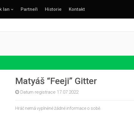
k lan
Partneři
Historie
Kontakt
Matyáš “Feeji” Gitter
Datum registrace 17.07.2022
Hráč nemá vyplněné žádné informace o sobě.