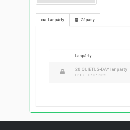
Lanpárty
Zápasy
Lanpárty
20 QUIETUS-DAY lanpárty
05.07. - 07.07.2025