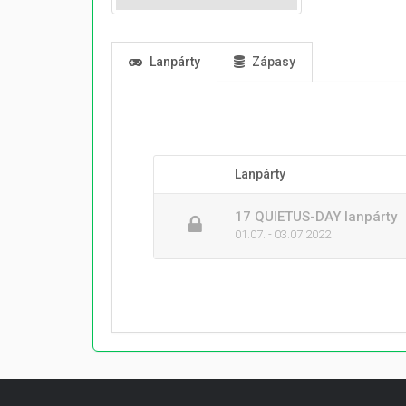
Lanpárty
Zápasy
Lanpárty
17 QUIETUS-DAY lanpárty
01.07. - 03.07.2022