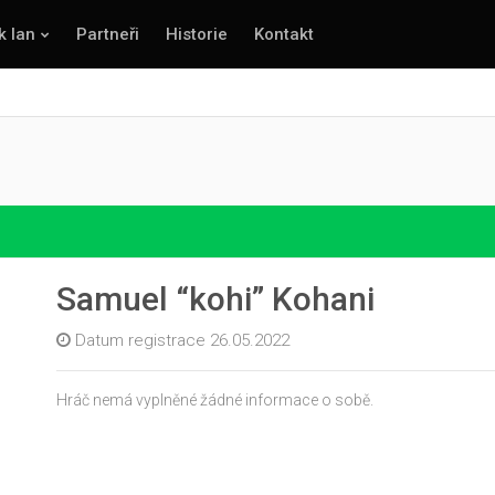
k lan
Partneři
Historie
Kontakt
Samuel “kohi” Kohani
Datum registrace 26.05.2022
Hráč nemá vyplněné žádné informace o sobě.