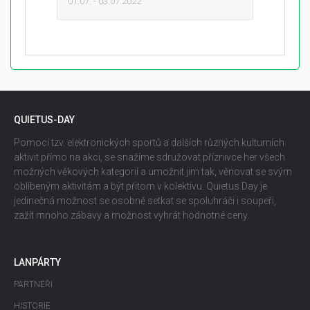
01.07. - 03.07.2022
QUIETUS-DAY
Pomocí tzv. elektronických sportů a dalších různých kulturních
aktivit přímo na akci, se snažíme sdružovat příznivce her všech
možných věkových kategorií a umožnit jim tak, věnovat se svým
oblíbeným aktivitám a být přitom v kolektivu. Quietus Day je
jedinečná možnost se osobně setkat se spoluhráči i soupeři,
zažít mnoho zábavy a možnost vyhrát hodnotné ceny.
LANPÁRTY
PARTNEŘI
HISTORIE