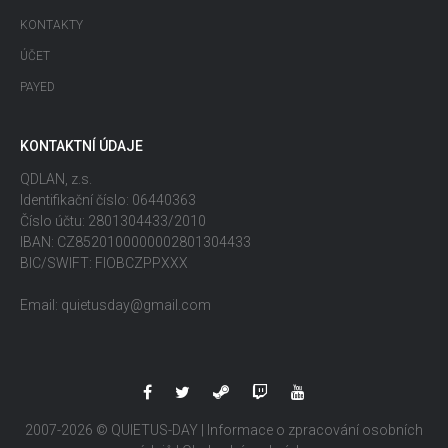
KONTAKTY
ÚČET
PAYED
KONTAKTNÍ ÚDAJE
QDLAN, z.s.
Identifikační číslo: 06440363
Číslo účtu: 2801304433/2010
IBAN: CZ8520100000002801304433
BIC/SWIFT: FIOBCZPPXXX
Email: quietusday@gmail.com
2007-2026 © QUIETUS-DAY |
Informace o zpracování osobních