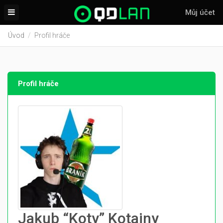
Můj účet
Úvod
Profil hráče
Profil hráče
Jakub “Koty” Kotajny