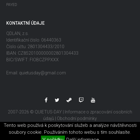
PAYED
KONTAKTNÍ ÚDAJE
QDLAN, z.s.
Identifikační číslo: 06440363
Číslo účtu: 2801304433/2010
IBAN: CZ8520100000002801304433
BIC/SWIFT: FIOBCZPPXXX
Email: quietusday@gmail.com
2007-2026 © QUIETUS-DAY |
Informace o zpracování osobních
údajů
|
Obchodní podmínky
Tento web používá k poskytování služeb a analýze návštěvnosti
soubory cookie. Používáním tohoto webu s tím souhlasíte.
V pořádku
Další informace