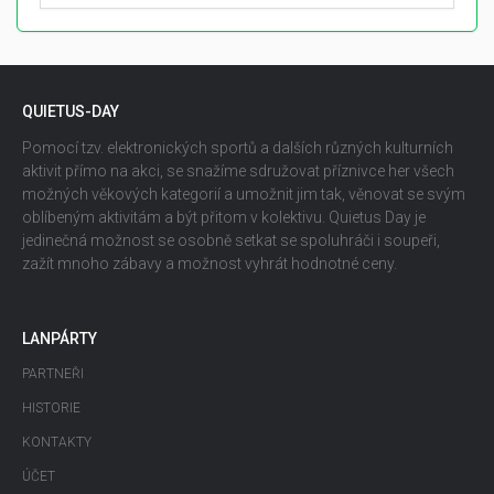
QUIETUS-DAY
Pomocí tzv. elektronických sportů a dalších různých kulturních
aktivit přímo na akci, se snažíme sdružovat příznivce her všech
možných věkových kategorií a umožnit jim tak, věnovat se svým
oblíbeným aktivitám a být přitom v kolektivu. Quietus Day je
jedinečná možnost se osobně setkat se spoluhráči i soupeři,
zažít mnoho zábavy a možnost vyhrát hodnotné ceny.
LANPÁRTY
PARTNEŘI
HISTORIE
KONTAKTY
ÚČET