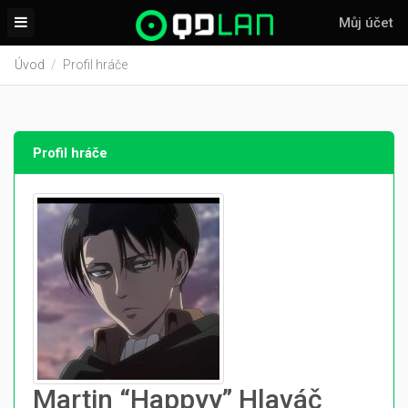
Můj účet
Úvod
Profil hráče
Profil hráče
Martin “Happyy” Hlaváč