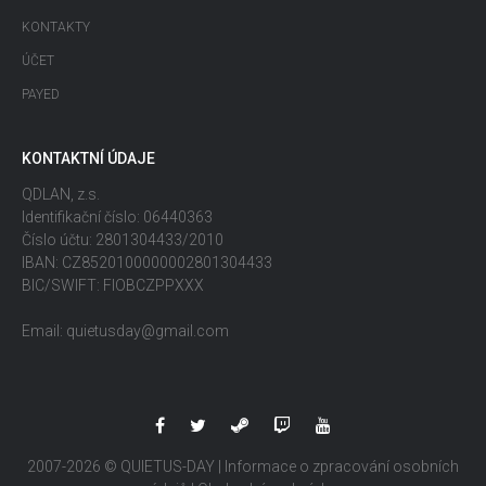
KONTAKTY
ÚČET
PAYED
KONTAKTNÍ ÚDAJE
QDLAN, z.s.
Identifikační číslo: 06440363
Číslo účtu: 2801304433/2010
IBAN: CZ8520100000002801304433
BIC/SWIFT: FIOBCZPPXXX
Email: quietusday@gmail.com
2007-2026 © QUIETUS-DAY |
Informace o zpracování osobních