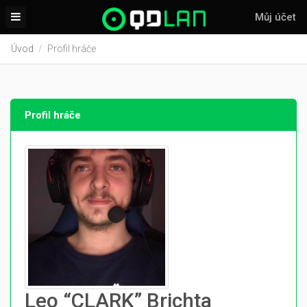
Můj účet
Úvod
Profil hráče
Profil hráče
Leo “CLARK” Brichta