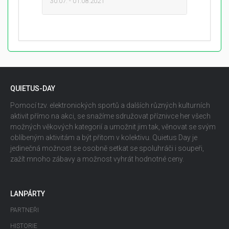
30.07. - 01.08.2021
QUIETUS-DAY
Pomocí tzv. elektronických sportů a dalších různých kulturních
aktivit přímo na akci, se snažíme sdružovat příznivce her všech
možných věkových kategorií a umožnit jim tak, věnovat se svým
oblíbeným aktivitám a být přitom v kolektivu. Quietus Day je
jedinečná možnost se osobně setkat se spoluhráči i soupeři,
zažít mnoho zábavy a možnost vyhrát hodnotné ceny.
LANPÁRTY
PARTNEŘI
HISTORIE