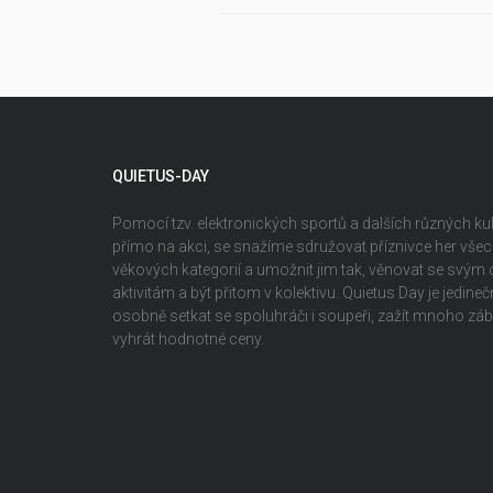
QUIETUS-DAY
Pomocí tzv. elektronických sportů a dalších různých kult
přímo na akci, se snažíme sdružovat příznivce her vš
věkových kategorií a umožnit jim tak, věnovat se svým
aktivitám a být přitom v kolektivu. Quietus Day je jedin
osobně setkat se spoluhráči i soupeři, zažít mnoho z
vyhrát hodnotné ceny.