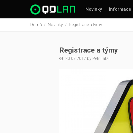
Novinky
Informace 
Domů
Novinky
Registrace a týmy
Registrace a týmy
30.07.2017 by Petr Látal