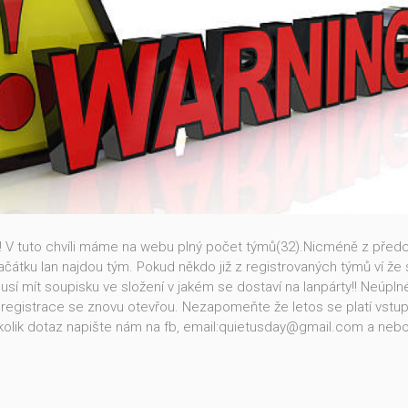
V tuto chvíli máme na webu plný počet týmů(32).Nicméně z předc
 začátku lan najdou tým. Pokud někdo již z registrovaných týmů ví ž
 mít soupisku ve složení v jakém se dostaví na lanpárty!! Neúplné 
a registrace se znovu otevřou. Nezapomeňte že letos se platí vs
 kolik dotaz napište nám na fb, email:quietusday@gmail.com a nebo