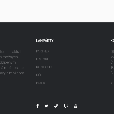
LANPÁRTY
K
urních aktivit
PARTNEŘI
QD
ech možných
Id
HISTORIE
 oblíbeným
Čí
KONTAKTY
ečná možnost se
I
ábavy a možnost
B
ÚČET
PAYED
E