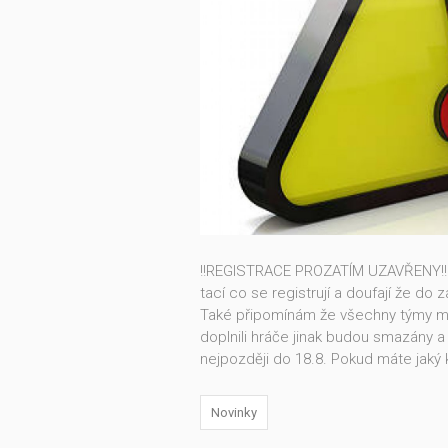
!!REGISTRACE PROZATÍM UZAVŘENY!!! 
tací co se registrují a doufají že do
Také připomínám že všechny týmy musí
doplnili hráče jinak budou smazány 
nejpozději do 18.8. Pokud máte jaký
Novinky