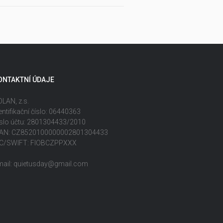
ONTAKTNÍ ÚDAJE
LAN, z.s.
entifikační číslo: 06440363
slo účtu: 2801304433/2010
BAN: CZ8520100000002801304433
IC/SWIFT: FIOBCZPPXXX
mail: quietusday@gmail.com