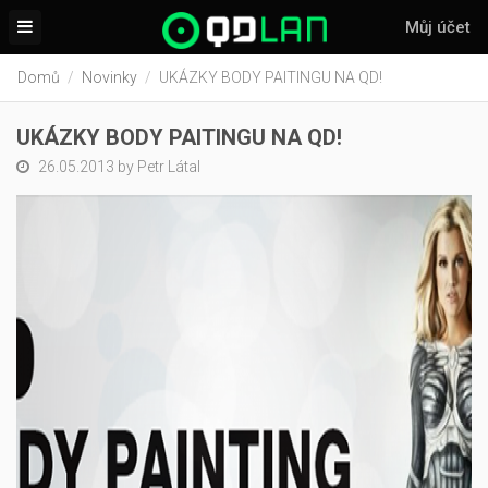
Můj účet
Domů
Novinky
UKÁZKY BODY PAITINGU NA QD!
UKÁZKY BODY PAITINGU NA QD!
26.05.2013 by Petr Látal