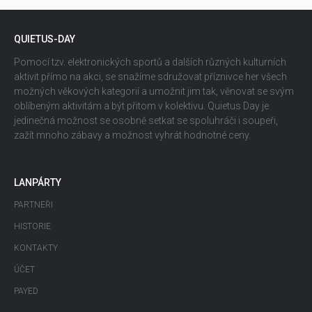
QUIETUS-DAY
Pomocí tzv. elektronických sportů a dalších různých kulturních
aktivit přímo na akci, se snažíme sdružovat příznivce her všech
možných věkových kategorií a umožnit jim tak, věnovat se svým
oblíbeným aktivitám a být přitom v kolektivu. Quietus Day je
jedinečná možnost se osobně setkat se spoluhráči i soupeři,
zažít mnoho zábavy a možnost vyhrát hodnotné ceny.
LANPÁRTY
PARTNEŘI
HISTORIE
KONTAKTY
ÚČET
PAYED