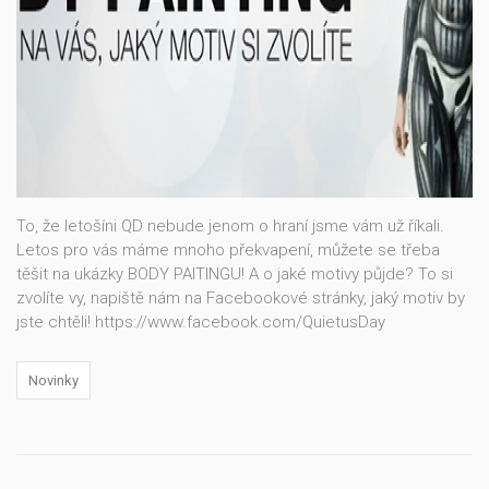
To, že letošíni QD nebude jenom o hraní jsme vám už říkali.
Letos pro vás máme mnoho překvapení, můžete se třeba
těšit na ukázky BODY PAITINGU! A o jaké motivy půjde? To si
zvolíte vy, napiště nám na Facebookové stránky, jaký motiv by
jste chtěli! https://www.facebook.com/QuietusDay
Novinky