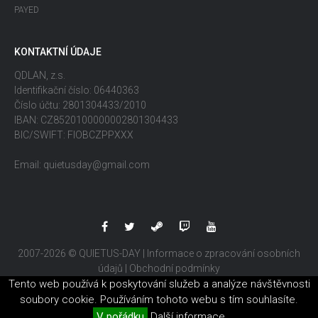
PAYED
KONTAKTNÍ ÚDAJE
QDLAN, z.s.
Identifikační číslo: 06440363
Číslo účtu: 2801304433/2010
IBAN: CZ8520100000002801304433
BIC/SWIFT: FIOBCZPPXXX
Email: quietusday@gmail.com
2007-2026 © QUIETUS-DAY |
Informace o zpracování osobních
údajů
|
Obchodní podmínky
Tento web používá k poskytování služeb a analýze návštěvnosti
soubory cookie. Používáním tohoto webu s tím souhlasíte.
V pořádku
Další informace