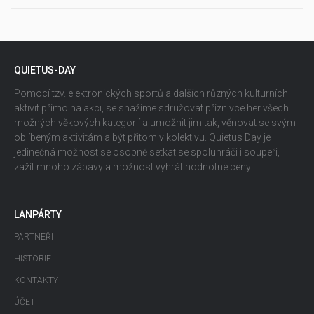
QUIETUS-DAY
Pomocí tzv. elektronických sportů a dalších různých kulturních
aktivit přímo na akci, se snažíme sdružovat příznivce her všech
možných věkových kategorií a umožnit jim tak, věnovat se svým
oblíbeným aktivitám a být přitom v kolektivu. Quietus Day je
jedinečná možnost se osobně setkat se spoluhráči i soupeři,
zažít mnoho zábavy a možnost vyhrát hodnotné ceny.
LANPÁRTY
PARTNEŘI
HISTORIE
KONTAKTY
ÚČET