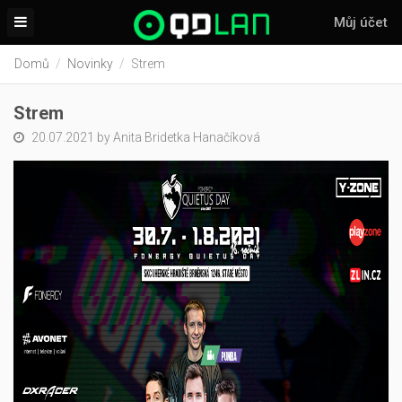
Můj účet
Domů
Novinky
Strem
Strem
20.07.2021 by Anita Bridetka Hanačíková